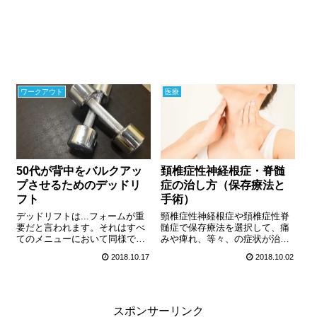
ワークアウト
医療
50代が背中をバルクアッ
頚椎症性神経根症・脊髄
プさせるためのデッドリ
症の治し方（保存療法と
フト
手術）
デッドリフトは...フォームが重
頸椎症性神経根症や頚椎症性脊
要だと言われます。それはすべ
髄症で保存療法を選択して、痛
てのメニューにおいて同様で
みや痺れ、等々、の症状が治ま
す。デッドリフトの最大のメリ
っている方は、無意識に脊椎を
2018.10.17
2018.10.02
ットは...他のワークアウトメニ
湾曲（歪め）させて症状が治ま
ューではできない、高重量を扱
っているだけかもしれません。
えることです。高重量で、背中
ご自身の頚椎症に対して、保存
全体に強烈な刺激を与えられる
療法を取るか、手術を取るか、
ことです。...
判断をする材料に...
スポンサーリンク