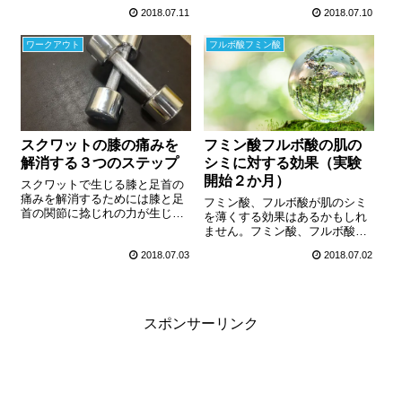
虫や植物やプランクトンなどの
ます。電動歯ブラシを使い始め
2018.07.11
2018.07.10
死骸（有機物）が、長期間に渡
て9か月、歯の隙間に溜まったス
り微生物の分解作用を受け、腐
テインも歯石も黄ばみもすべて
熟し、土壌の中の有機物として
ワークアウト
フルボ酸フミン酸
改善されました！歯は白くなっ
残ったものの総称です。天然有
て輝きを取り戻し、歯石はキレ
機物を主要成分とする高分子で
イさっぱりなくなってその後は
す。
溜まる気配がありません。
スクワットの膝の痛みを
フミン酸フルボ酸の肌の
解消する３つのステップ
シミに対する効果（実験
開始２か月）
スクワットで生じる膝と足首の
痛みを解消するためには膝と足
フミン酸、フルボ酸が肌のシミ
首の関節に捻じれの力が生じな
を薄くする効果はあるかもしれ
いことが大切です。足裏のアー
ません。フミン酸、フルボ酸が
チを意識してスクワットをする
混ざった液体を、自分の顔のシ
2018.07.03
2018.07.02
ことで、膝関節と足首の関節の
ミに一日一回吹き付けていま
ねじれを防止して、痛みを解消
す。実験を始めてから二か月目
します。この記事では、足裏ア
の報告です。シミが薄くなった
ーチを意識できるように、３つ
気がします。この記事を読むこ
のステップを紹介します。
とで、フルボ酸、フ...
スポンサーリンク