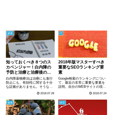
健康
IT
知っておくべき８つのス
2018年版マスターすべき
カベンジャー！白内障の
重要なSEOランキング要
予防と治療と治療後のた
素
めに
白内障薬物療法は治療にも進行
Google検索のランキングについ
防止にも、有効性に関する十分
て、最近の非常に重要な要素を
な証拠がありません。そうなる
説明。自分のWEBサイトの現状
と、白内障を引き起こすの原因
を理解することができ、google
2018.07.28
2018.07.24
を少しでも取り除けないだろう
検索においてより高い順位を獲
かという考えが生まれてきま
得し、より多くのトラフィック
健康
経営
す。白内障の原因は水晶体への
を得る。この記事を読むことで
酸化ストレスであり、酸化スト
ランキングを上げ、多くのトラ
レスから体を守ることが、白内
フィックや閲覧数を得る為の３