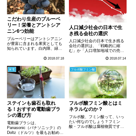
障の予防につながります。ビタ
つの具体的な方法をマスターで
ミン、ポリフェノール、フラボ
きます。
ノイド、カロテノイド、等々...
の抗酸化物質を積極的に摂取し
こだわり生産のブルーベ
て、白内障の予防と進行防止と
治療後（手術後）の後発性白内
リー！栄養とアントシア
人口減少社会の日本で生
障の予防につなげましょう。
ニン6つ効能
き残る会社の選択
ブルーベリーはアントシアニン
人口減少社会の日本で生き残る
が豊富に含まれる果実としても
会社の選択は、「戦略的に縮
知られています。白内障、緑内
む」か「人口増加地域での売り
障、成人病、老化、視力低下・
上げを拡大する」のどちらかだ
眼精疲労、アレルギー疾患（花
2018.07.18
2018.07.14
と思います。「人口増加地域
粉症）、等々、予防・改善効果
（海外）で売り上げを伸ばす
があります。日本一美味しいブ
家電
フルボ酸フミン酸
か」または「日本国内で戦略的
ルーベリーを目指している山内
に縮むか」、を決めて自社の事
社長のブルーベリーをご紹介し
業継承や存続に自信を付けまし
ます。
ょう！
ステインも歯石も取れ
フルボ酸フミン酸とはミ
る！おすすめ電動歯ブラ
ネラルなのか？
シの選び方
フルボ酸、フミン酸って、いっ
たい何なのでしょう？フミン
電動歯ブラシは、
酸・フルボ酸は腐植物質です。
Panasonic（パナソニック）の
土壌の中に堆積した、動物や昆
Doltz（ドルツ）を最もお勧めし