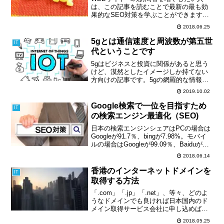
は、この記事を読むことで最新の最も効
果的なSEO対策を学ぶことができます。
ここに従ってWEBサイトの改善を行え
2018.06.25
ば、Googleアナリティクスで確認するこ
とのできる、Google検索順位に深く関係
5gとは通信速度と周波数が第五世
IT
する数値を改善できるでしょう。
代ということです
5gはビジネスと投資に関係があると思う
けど、漠然としたイメージしか持てない
方向けの記事です。5gの網羅的な情報と
ビジネス・投資の機会についてまとめて
2019.10.02
います。他の記事も参考にして書いてい
るのでこれだけ読めば十分です。3分で読
Google検索で一位を目指すため
IT
めます。
の検索エンジン最適化（SEO)
日本の検索エンジンシェアはPCの場合は
Googleが91.7％、bingが7.98%。モバイ
ルの場合はGoogleが99.09％、Baiduが
0.57%となっています（2018年2月時点、
2018.06.14
アウンコンサルティング株式会社調
べ）。日本において、...
香港のインターネットドメインを
IT
取得する方法
「.com」「.jp」「.net」、等々、どのよ
うなドメインでも良ければ日本国内のド
メイン取得サービス会社に申し込めば良
いと思います。「.hk」は香港に割り当て
2018.05.25