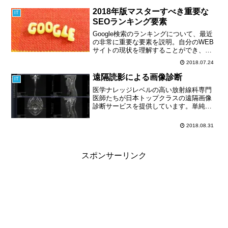
られているccTDL（国別トップレベルド
メイン）です。香港法人なので「.hk」を
2018年版マスターすべき重要な
IT
取得するのが自然だと思います。
SEOランキング要素
Google検索のランキングについて、最近
の非常に重要な要素を説明。自分のWEB
サイトの現状を理解することができ、
google検索においてより高い順位を獲得
2018.07.24
し、より多くのトラフィックを得る。こ
の記事を読むことでランキングを上げ、
遠隔読影による画像診断
IT
多くのトラフィックや閲覧数を得る為の
医学ナレッジレベルの高い放射線科専門
３つの具体的な方法をマスターできま
医師たちが日本トップクラスの遠隔画像
す。
診断サービスを提供しています。単純、
CT、MRIの画像診断を行う放射線科専門
医師を求めている病院やご自分のレント
2018.08.31
ゲン、CT、MRIの画像診断をご希望方も
お気軽にお問い合わせください。
スポンサーリンク