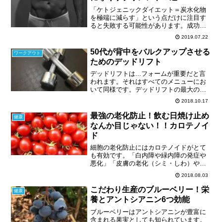
「ケトジェニックダイエット＝炭水化物
を極端に減らす」という点だけに注目す
ると失敗する可能性があります。成功の
鍵はインスリン（インシュリン）のコン
2019.07.22
トロールにあります。どれだけ早くケト
ーシスに移行できるかが重要なので、
50代が背中をバルクアップさせる
ワークアウト
徐々に炭水化物を減らしていくのはよく
ためのデッドリフト
ありません。
デッドリフトは...フォームが重要だと言
われます。それはすべてのメニューにお
いて同様です。デッドリフトの最大のメ
リットは...他のワークアウトメニューで
2018.10.17
はできない、高重量を扱えることです。
高重量で、背中全体に強烈な刺激を与え
最強の老化防止！飲む日焼け止め
健康
られることです。...
なんか目じゃない！！カロテノイ
ド
細胞の老化防止にはカロテノイドがとて
も有効です。「白内障や緑内障の発症や
悪化」「皮膚の老化（シミ・しわ）や
癌、等々の発症や悪化」の原因となる、
2018.08.03
活性酸素の一種である一重項酸素を素早
く、強力に消去します。
こだわり生産のブルーベリー！栄
健康
養とアントシアニン6つ効能
ブルーベリーはアントシアニンが豊富に
含まれる果実としても知られています。