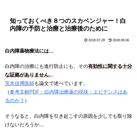
知っておくべき８つのスカベンジャー！白
内障の予防と治療と治療後のために
2018.07.28
2018.08.06
白内障薬物療法には…
白内障の治療にも進行防止にも、その
有効性に関する十分
な証拠がありません
。
茨木信博医師
も論文で述べています。
（
参考文献PDF：白内障治療薬の現状：エビデンスはあ
るのか？
）
そうなると、白内障を引き起こすの原因を少しでも取り除
けないだろうか…