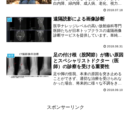
白内障、緑内障、成人病、老化、視力低
下・眼精疲労、アレルギー疾患（花粉
2018.07.18
症）、等々、予防・改善効果がありま
す。日本一美味しいブルーベリーを目指
遠隔読影による画像診断
IT
している山内社長のブルーベリーをご紹
医学ナレッジレベルの高い放射線科専門
介します。
医師たちが日本トップクラスの遠隔画像
診断サービスを提供しています。単純、
CT、MRIの画像診断を行う放射線科専門
医師を求めている病院やご自分のレント
2018.08.31
ゲン、CT、MRIの画像診断をご希望方も
お気軽にお問い合わせください。
足の付け根（股関節）が痛い原因
健康
とスペシャリストドクター（医
師）の診察を受ける重要性
足や脚の怪我、本来の原因を突き止める
ことができず、適切な治療を受けられな
かった場合、将来的に様々な不調をきた
す場合があります。特に小児期や思春期
2018.09.10
の怪我は、痛みが取れたことで完治した
と思ってしまうことがあります。スポー
ツなどでけがをしたときは、必ず小橋医
師のようなスペシャリストの診察を受け
スポンサーリンク
るべきです。