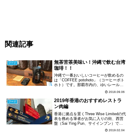
関連記事
無茶苦茶美味い！沖縄で飲む台湾
フード
珈琲！！
沖縄で一番おいしいコーヒーが飲めるの
は「COFFEE potohoto」（コーヒーポト
ホト）です。那覇市内の、ゆいレール安
里駅からすぐ。栄町市場内にあります。
2018.09.06
台湾の「鄒築園」（珈琲王子）と「卓武
山農場」のコーヒー豆を購入することが
2019年香港のおすすめレストラ
フード
できます。
ン肉編
香港に拠点を置くThree Wise Limitedの代
表を務める筆者がお気に入りの街、西営
盤（Sai Ying Pun、サイインプン）で美
味しい肉を食べられるレストランを紹介
2019.02.04
しています。