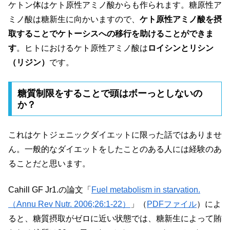
ケトン体はケト原性アミノ酸からも作られます。糖原性ア
ミノ酸は糖新生に向かいますので、
ケト原性アミノ酸を摂
取することでケトーシスへの移行を助けることができま
す
。ヒトにおけるケト原性アミノ酸は
ロイシンとリシン
（リジン）
です。
糖質制限をすることで頭はボーっとしないの
か？
これはケトジェニックダイエットに限った話ではありませ
ん。一般的なダイエットをしたことのある人には経験のあ
ることだと思います。
Cahill GF Jr1.の論文「
Fuel metabolism in starvation.
（Annu Rev Nutr. 2006;26:1-22）
」（
PDFファイル
）によ
ると、糖質摂取がゼロに近い状態では、糖新生によって賄