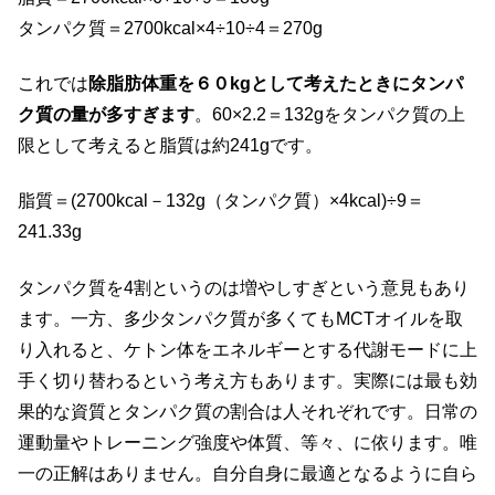
タンパク質＝2700kcal×4÷10÷4＝270g
これでは
除脂肪体重を６０kgとして考えたときにタンパ
ク質の量が多すぎます
。60×2.2＝132gをタンパク質の上
限として考えると脂質は約241gです。
脂質＝(2700kcal－132g（タンパク質）×4kcal)÷9＝
241.33g
タンパク質を4割というのは増やしすぎという意見もあり
ます。一方、多少タンパク質が多くてもMCTオイルを取
り入れると、ケトン体をエネルギーとする代謝モードに上
手く切り替わるという考え方もあります。実際には最も効
果的な資質とタンパク質の割合は人それぞれです。日常の
運動量やトレーニング強度や体質、等々、に依ります。唯
一の正解はありません。自分自身に最適となるように自ら