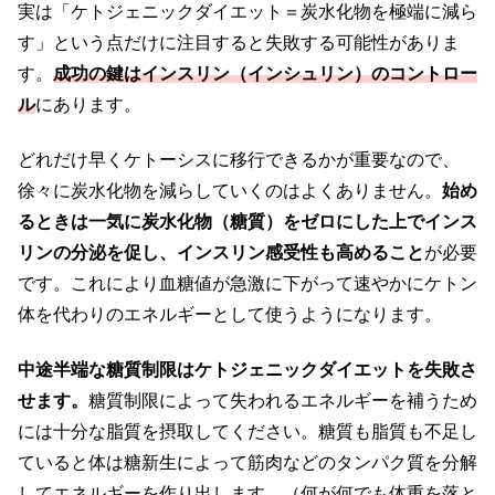
実は「ケトジェニックダイエット＝炭水化物を極端に減ら
す」という点だけに注目すると失敗する可能性がありま
す。
成功の鍵はインスリン（インシュリン）のコントロー
ル
にあります。
どれだけ早くケトーシスに移行できるかが重要なので、
徐々に炭水化物を減らしていくのはよくありません。
始め
るときは一気に炭水化物（糖質）をゼロにした上でインス
リンの分泌を促し、インスリン感受性も高めること
が必要
です。これにより血糖値が急激に下がって速やかにケトン
体を代わりのエネルギーとして使うようになります。
中途半端な糖質制限はケトジェニックダイエットを失敗さ
せます。
糖質制限によって失われるエネルギーを補うため
には十分な脂質を摂取してください。糖質も脂質も不足し
ていると体は糖新生によって筋肉などのタンパク質を分解
してエネルギーを作り出します。（何が何でも体重を落と